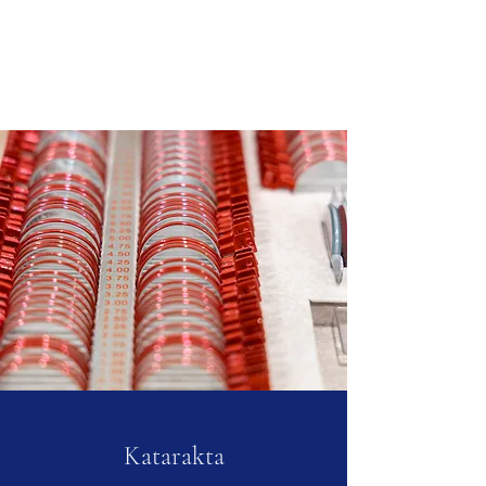
Dr. Volksones acu ārsta
prakse
Katarakta