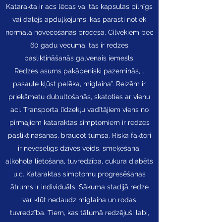
Katarakta ir acs lēcas vai tās kapsulas pilnīgs
vai daļējs apduļķojums, kas parasti notiek
normālā novecošanas procesā. Cilvēkiem pēc
60 gadu vecuma, tas ir redzes
pasliktināšanās galvenais iemesls.
Redzes asums pakāpeniski pazeminās, „
pasaule kļūst pelēka, miglaina”. Reizēm ir
priekšmetu dubultošanās, skatoties ar vienu
aci. Transporta līdzekļu vadītājiem viens no
pirmajiem kataraktas simptomiem ir redzes
pasliktināšanās, braucot tumsā. Riska faktori
ir neveselīgs dzīves veids, smēķēšana,
alkohola lietošana, tuvredzība, cukura diabēts
u.c. Kataraktas simptomu progresēšanas
ātrums ir individuāls. Sākuma stadijā redze
var kļūt nedaudz miglaina un rodas
tuvredzība. Tiem, kas tālumā redzējuši labi,